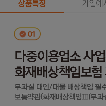
상품특징
가입예