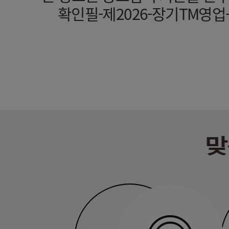
확인필-제2026-장기TM영업-기타(