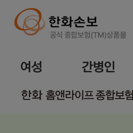
여성
간병인
한화
홈앤라이프 종합보험