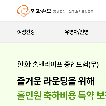
여성건강
유병자/간병