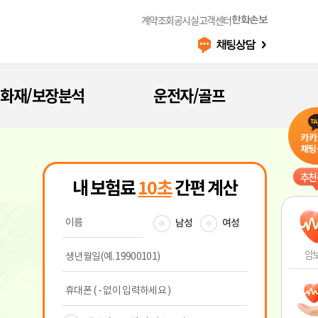
계약조회
공시실
고객센터
한화손보
화재/보장분석
운전자/골프
추천
암