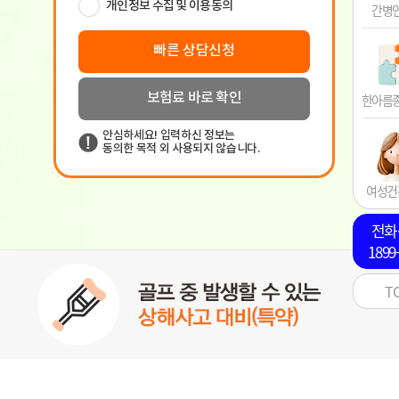
간병
한아름
여성건
전화
1899
T