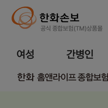
여성
간병인
한화
홈앤라이프 종합보험