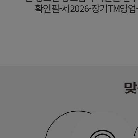
확인필-제2026-장기TM영업-기타(