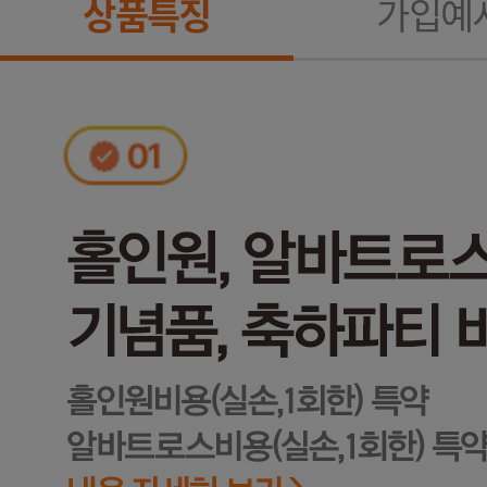
상품특징
가입예