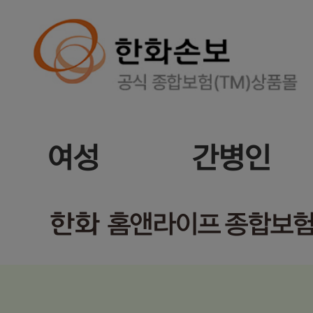
여성
간병인
한화
홈앤라이프 종합보험