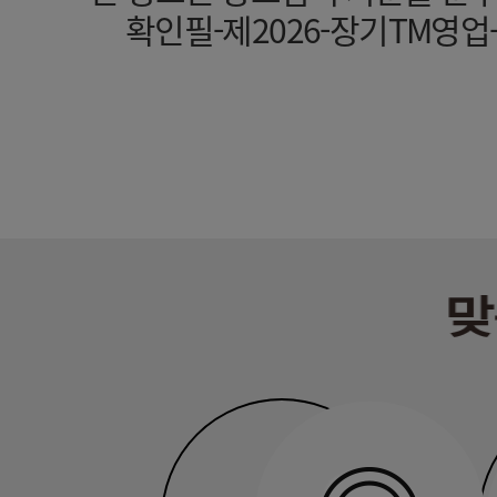
확인필-제2026-장기TM영업-기타(