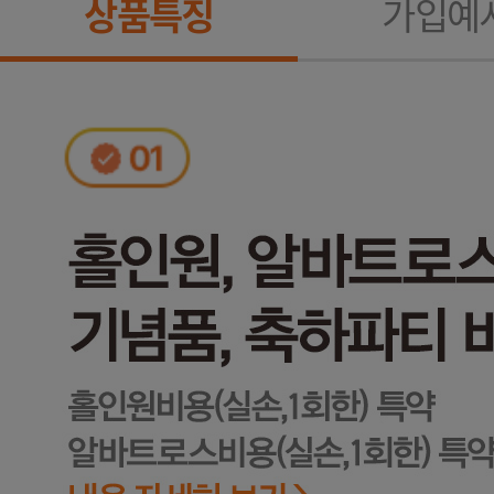
상품특징
가입예