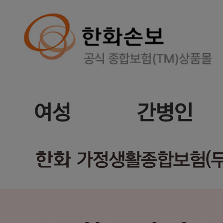
여성
간병인
한화
가정생활종합보험(무)