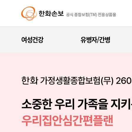
여성건강
유병자/간병