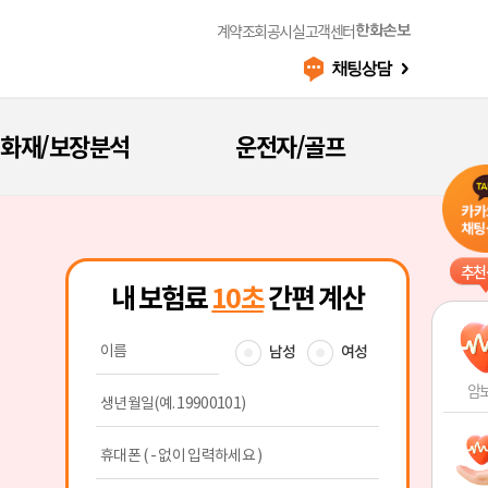
계약조회
공시실
고객센터
한화손보
화재/보장분석
운전자/골프
추천
암