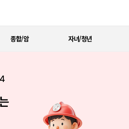
종합/암
자녀/청년