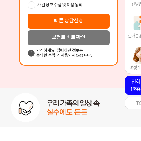
간병
한아름
여성건
전화
1899
T