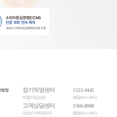
장기직영센터
1522-4445
리방침
보험가입상담
(평일9시~18시)
고객상담센터
1566-8000
(보상/기계약문의)
(평일9시~18시)