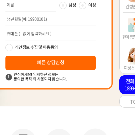
간병
한아름
여성건
전화
1899
T