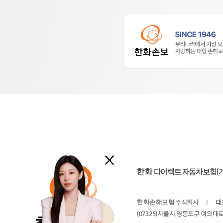
한화
다이렉트 자동차보험(
한화손해보험
주식회사
I
대
(07325)서울시 영등포구 여의대로