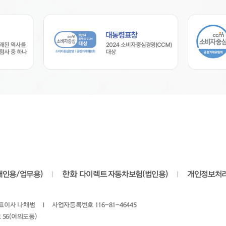
개인용/업무용)
I
한화
다이렉트 자동차보험(법인용)
I
개인정보처
표이사 나채범
I
사업자등록번호 116-81-46445
 56(여의도동)