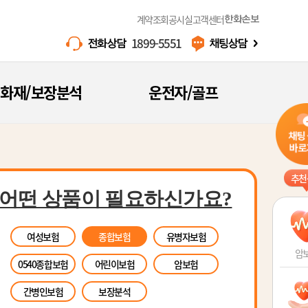
계약조회
공시실
고객센터
한화손보
1899-5551
화재/보장분석
운전자/골프
추천
어떤 상품이 필요하신가요?
여성보험
종합보험
유병자보험
암
0540종합보험
어린이보험
암보험
간병인보험
보장분석