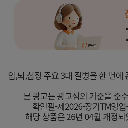
암,뇌,심장 주요 3대 질병을 한 번
본 광고는 광고심의 기준을 준
확인필-제2026-장기TM영업-기타(
해당 상품은 26년 04월 개