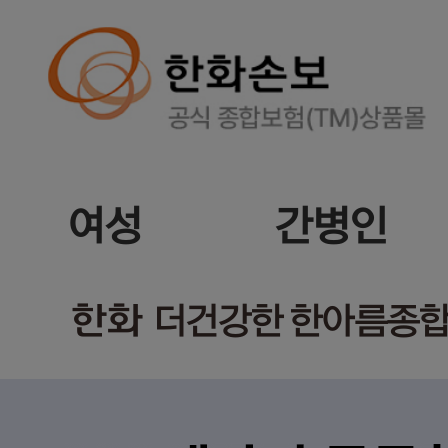
여성
간병인
한화
더건강한 한아름종합보