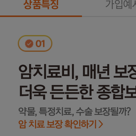
상품특징
가입예