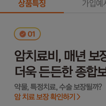
상품특징
가입예