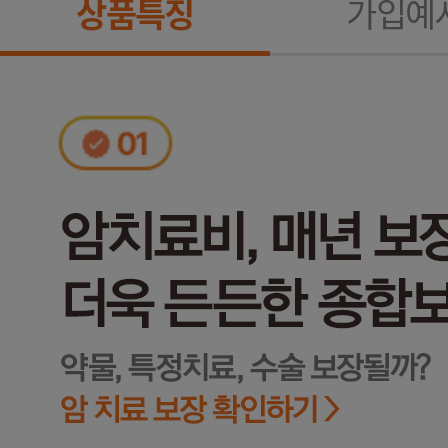
상품특징
가입예