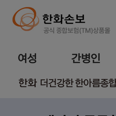
여성
간병인
한화
더건강한 한아름종합보