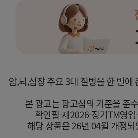
암,뇌,심장 주요 3대 질병을 한 번
본 광고는 광고심의 기준을 준
확인필-제2026-장기TM영업-기타(
해당 상품은 26년 04월 개