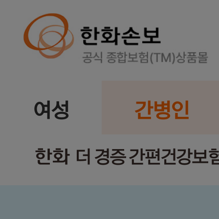
여성
간병인
한화
더 경증 간편건강보험