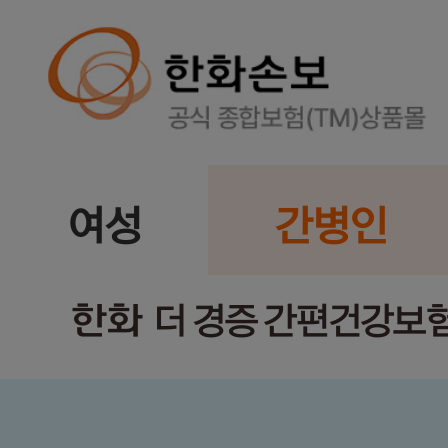
여성
간병인
한화
더 경증 간편건강보험