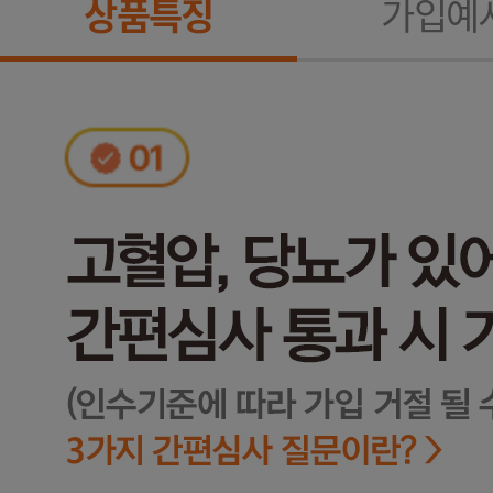
상품특징
가입예