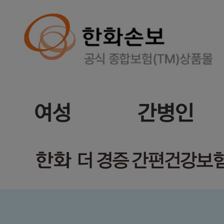
여성
간병인
한화
더 경증 간편건강보험