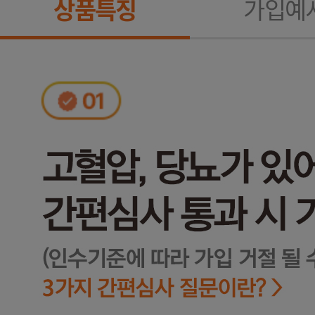
상품특징
가입예