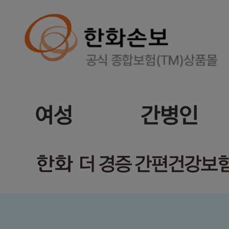
여성
간병인
한화
더 경증 간편건강보험