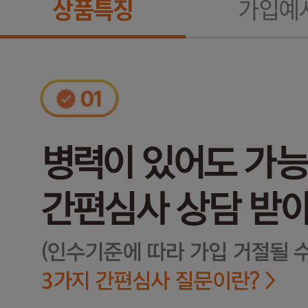
상품특징
가입예