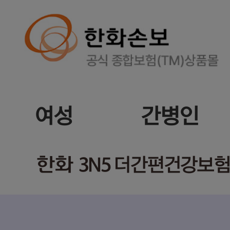
여성
간병인
한화
3N5 더간편건강보험(