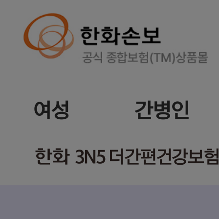
여성
간병인
한화
3N5 더간편건강보험(