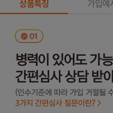
상품특징
가입예