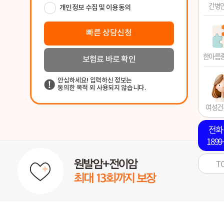
간병
한아름
여성건
전화
1899
T