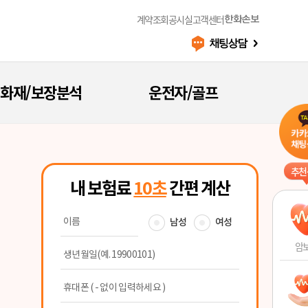
계약조회
공시실
고객센터
한화손보
화재/보장분석
운전자/골프
추천
암