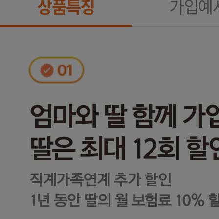
상품특징
가입예