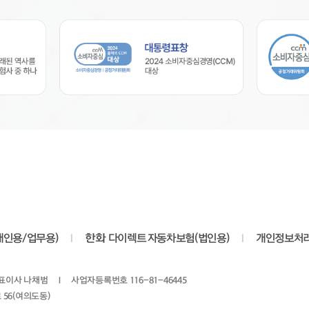
개인용/업무용)
I
한화
다이렉트 자동차보험(법인용)
I
개인정보처
표이사 나채범
I
사업자등록번호 116-81-46445
 56(여의도동)