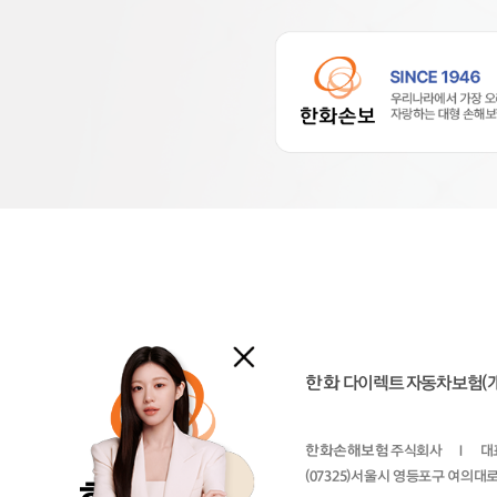
한화
다이렉트 자동차보험(
한화손해보험
주식회사
I
대
(07325)서울시 영등포구 여의대로