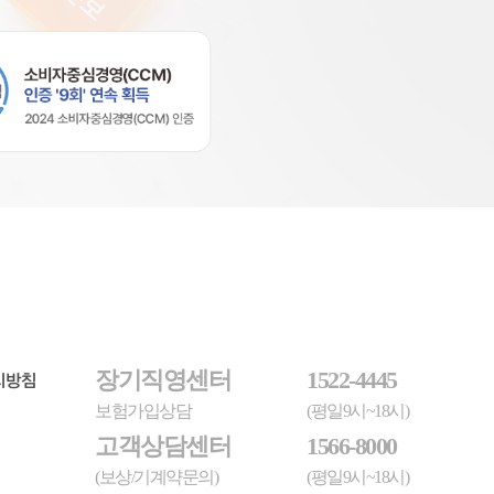
장기직영센터
1522-4445
리방침
보험가입상담
(평일9시~18시)
고객상담센터
1566-8000
(보상/기계약문의)
(평일9시~18시)