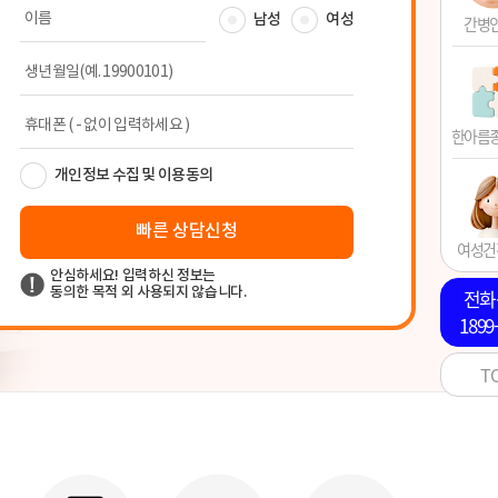
간병
한아름
여성건
전화
1899
T