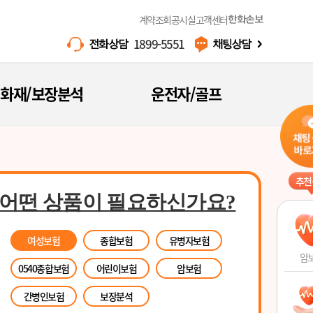
계약조회
공시실
고객센터
한화손보
1899-5551
화재/보장분석
운전자/골프
추천
어떤 상품이 필요하신가요?
여성보험
종합보험
유병자보험
암
0540종합보험
어린이보험
암보험
간병인보험
보장분석