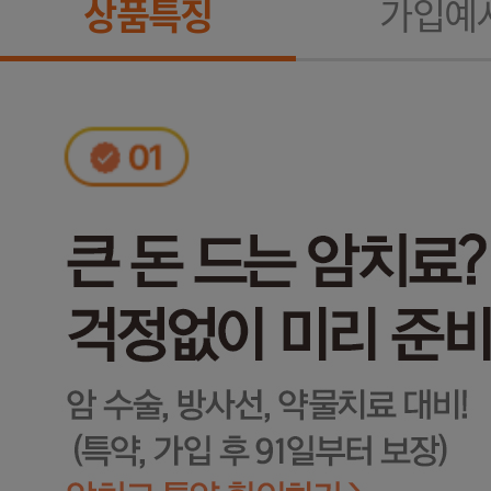
상품특징
가입예