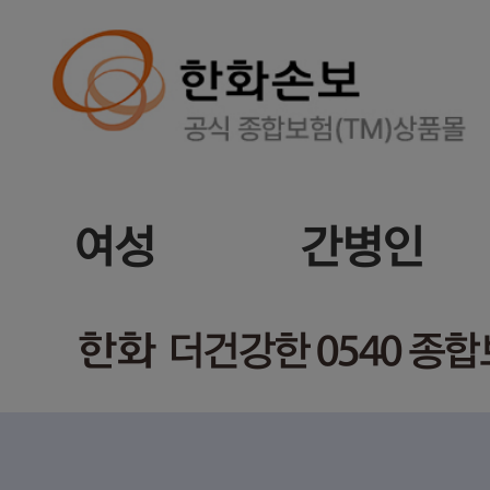
여성
간병인
한화
더건강한 0540 종합