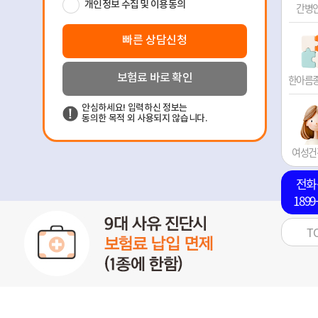
간병
한아름
여성건
전화
1899
T