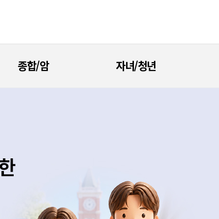
종합/암
자녀/청년