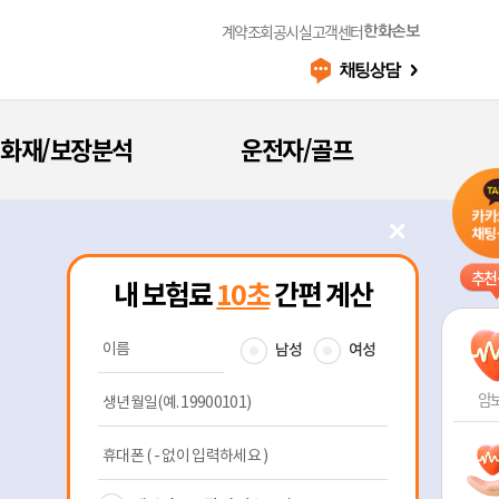
계약조회
공시실
고객센터
한화손보
화재/보장분석
운전자/골프
✕
추천
암