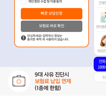
간병
한아름
여성건
전화
1899
T