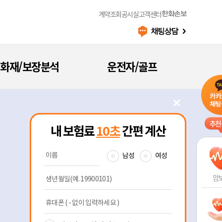
계약조회
공시실
고객센터
한화손보
화재/보장분석
운전자/골프
✕
추천
암