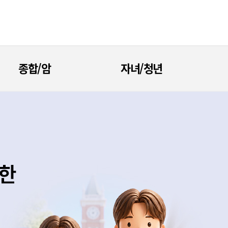
종합/암
자녀/청년